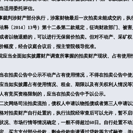
当适用委托评估。
事裁判涉财产部分执行，涉案财物最后一次拍卖未能成交的，执
法释〔
2014
〕
13
号）第十二条第二款规定，征询财政部门、被害
或者以物退赔的，可以进行无保留价拍卖。但对不动产、采矿权
价幅度，经合议庭合议后，报主管院领导批准。
院应当全面如实披露财产调查所掌握的拍卖财产现状、占有使用
拍卖公告中公示不动产占有使用情况，不得在拍卖公告中使用“
的，应当如实披露占有使用情况、租金、期限以及有关权利人情况
有竞买资格限制的，应当在拍卖公告中予以公示。
二次网络司法拍卖流拍，债权人申请以物抵债或者第三人申请以
格对拍卖财产自行处置的，执行法院经审查后可以允许，暂不启
况、市场行情等情况确定，一般不得超过
60
日。自行处置不动
定。买方支付部分价款，剩余价款申请通过贷款等方式融资，并