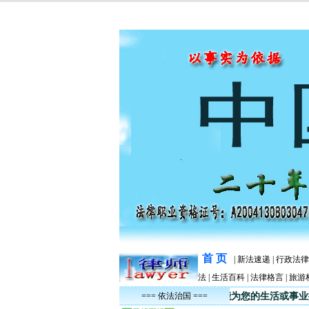
首 页
|
新法速递
|
行政法律
法
|
生活百科
|
法律格言
|
旅游
师事务所陈明律师竭诚为您解答法律问题，能为您的生活或事业排忧解
=== 依法治国 ===